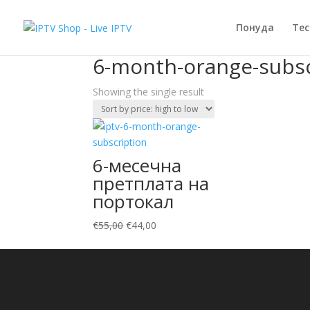
Sale!
Понуда
Тес
Home
/ Products tagged “6-month-orange-subsc
6-month-orange-subsc
Showing the single result
6-месечна
претплата на
портокал
Original
Current
€
55,00
€
44,00
price
price
was:
is:
€55,00.
€44,00.