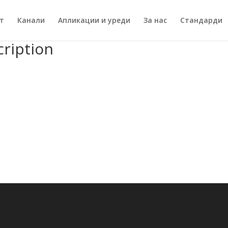
т
Канали
Апликации и уреди
За нас
Стандарди
ription”
ription