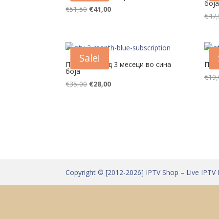
боја
Original
Current
€
51,50
€
41,00
€
47,
price
price
was:
is:
€51,50.
€41,00.
Sale!
Претплата од 3 месеци во сина
Пре
боја
€
19,
Original
Current
€
35,00
€
28,00
price
price
was:
is:
€35,00.
€28,00.
Copyright © [2012-2026] IPTV Shop – Live IPTV 