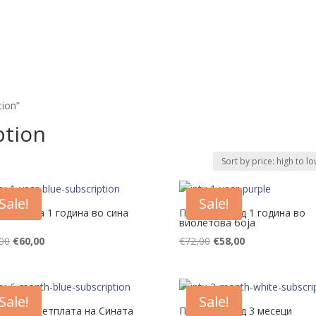
Тест
Канали
Апликации и уреди
За нас
Станд
tion”
ption
Sale!
Sale!
плата за 1 година во сина
Претплата од 1 година во
виолетова боја
Original
Current
Original
Current
00
€
60,00
€
72,00
€
58,00
price
price
price
price
was:
is:
was:
is:
€75,00.
€60,00.
€72,00.
€58,00.
Sale!
Sale!
есечна претплата на Сината
Претплата од 3 месеци