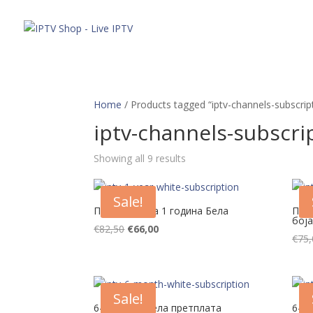
Понуда
Home
/ Products tagged “iptv-channels-subscrip
iptv-channels-subscri
Sorted
Showing all 9 results
by
price:
Sale!
high
Претплата за 1 година Бела
Прет
боја
to
Original
Current
€
82,50
€
66,00
low
€
75,
price
price
was:
is:
€82,50.
€66,00.
Sale!
6-месечна бела претплата
6-м