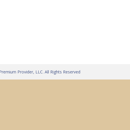
Тест
Канали
Апликации и уреди
За нас
Станд
Premium Provider, LLC. All Rights Reserved